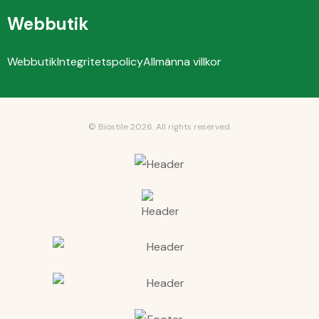
Webbutik
Webbutik
Integritetspolicy
Allmänna villkor
© Biostile 2026.
All rights reserved
.