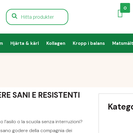
0
em
Hjärta & kärl
Kollagen
Kropp i balans
Matsmält
RE SANI E RESISTENTI
Katego
 l’asilo o la scuola senza interruzioni?
ossano godere della compagnia dei