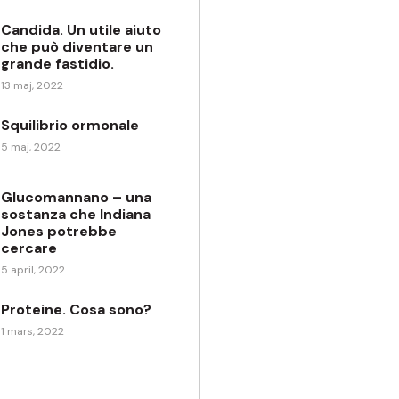
Candida. Un utile aiuto
che può diventare un
grande fastidio.
13 maj, 2022
Squilibrio ormonale
5 maj, 2022
Glucomannano – una
sostanza che Indiana
Jones potrebbe
cercare
5 april, 2022
Proteine. Cosa sono?
1 mars, 2022