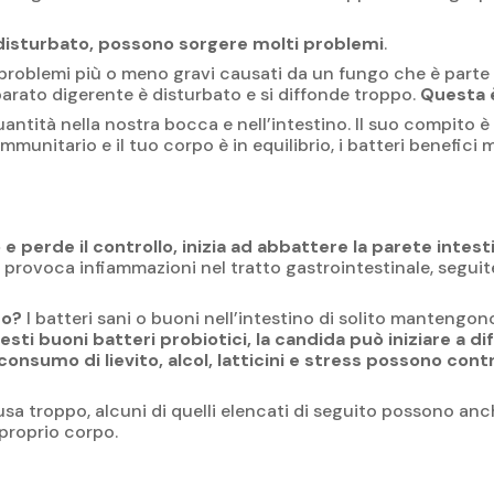
è disturbato, possono sorgere molti problemi
.
 problemi più o meno gravi causati da un fungo che è part
pparato digerente è disturbato e si diffonde troppo.
Questa 
uantità nella nostra bocca e nell’intestino. Il suo compito è
 immunitario e il tuo corpo è in equilibrio, i batteri benefi
 e perde il controllo, inizia ad abbattere la parete intes
e provoca infiammazioni nel tratto gastrointestinale, seguite
po?
I batteri sani o buoni nell’intestino di solito mantengono 
esti buoni batteri probiotici, la candida può iniziare a di
consumo di lievito, alcol, latticini e stress possono contr
usa troppo, alcuni di quelli elencati di seguito possono anche
 proprio corpo.