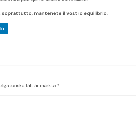
 soprattutto, mantenete il vostro equilibrio.
In
ligatoriska fält är märkta
*