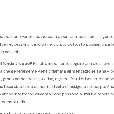
dida possono variare da persona a persona, così come l’agent
ivelli eccessivi di candida nel corpo, piuttosto possiamo parlar
o sensibili.
diffonda troppo?
È molto importante seguire una dieta che co
dieta che generalmente viene chiamata
alimentazione sana
– d
 , grano saraceno, miglio, riso, agrumi , frutti di bosco, mandorl
oiché l’esercizio fisico aumenta il livello di ossigeno nel corpo.
 anche integratori alimentari che possono aiutarti a tenere s
r combatterla.
eccatura può quindi essere controllato.