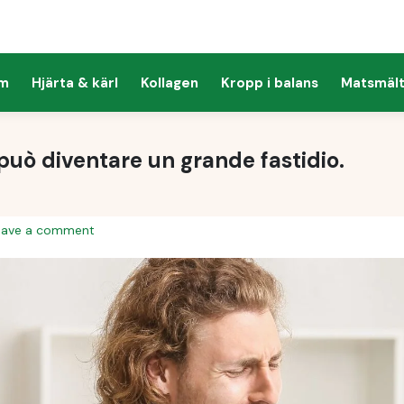
em
Hjärta & kärl
Kollagen
Kropp i balans
Matsmält
può diventare un grande fastidio.
eave a comment