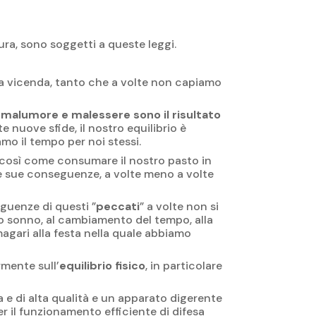
a, sono soggetti a queste leggi.
 a vicenda, tanto che a volte non capiamo
à, malumore e malessere sono il risultato
nuove sfide, il nostro equilibrio è
o il tempo per noi stessi.
 così come consumare il nostro pasto in
e le sue conseguenze, a volte meno a volte
eguenze di questi ”
peccati
” a volte non si
vo sonno, al cambiamento del tempo, alla
ari alla festa nella quale abbiamo
mente sull’
equilibrio fisico
, in particolare
 e di alta qualità e un apparato digerente
r il funzionamento efficiente di difesa