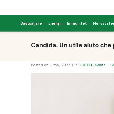
Kosmetika
Bästsäljare
Energi
Immunitet
Nervsyst
Candida. Un utile aiuto che 
Posted on
13 maj, 2022
In
BIOSTILE
,
Salute
L