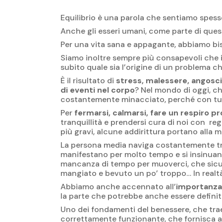
Equilibrio è una parola che sentiamo spesso 
Anche gli esseri umani, come parte di que
Per una vita sana e appagante, abbiamo b
Siamo inoltre sempre più consapevoli che 
subito quale sia l’origine di un problema che
È il risultato di
stress, malessere, angosc
di eventi nel corpo
? Nel mondo di oggi, c
costantemente minacciato, perché con tutte
Per
fermarsi, calmarsi, fare un respiro p
tranquillità e prendersi cura di noi con reg
più gravi, alcune addirittura portano alla m
La persona media naviga costantemente tra pe
manifestano per molto tempo e si insinuano
mancanza di tempo per muoverci, che sicu
mangiato e bevuto un po’ troppo… In realtà,
Abbiamo anche accennato all’
importanza 
la parte che potrebbe anche essere defini
Uno dei fondamenti del benessere, che trae
correttamente funzionante, che fornisca all