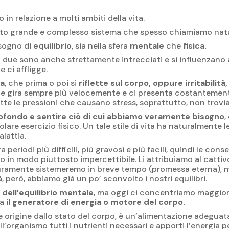
in relazione a molti ambiti della vita.
sto grande e complesso sistema che spesso chiamiamo natur
isogno di
equilibrio
, sia nella sfera
mentale
che
fisica.
i due sono anche strettamente intrecciati e si influenzano
 ci affligge.
ia
, che prima o poi si
riflette sul corpo, oppure irritabilit
he gira sempre più velocemente e ci presenta costantemente 
 le pressioni che causano stress, soprattutto, non troviam
rofondo e sentire ciò di cui abbiamo veramente bisogno
,
olare esercizio fisico. Un tale stile di vita ha naturalment
alattia.
riodi più difficili, più gravosi e più facili, quindi le cons
 in modo piuttosto impercettibile. Li attribuiamo al catti
ramente sistemeremo in breve tempo (promessa eterna), mag
 però, abbiamo già un po’ sconvolto i nostri equilibri.
dell’equilibrio mentale
, ma oggi ci concentriamo maggior
ta
il generatore di energia o motore del corpo.
 origine dallo stato del corpo, è un’alimentazione adeguata
’organismo tutti i nutrienti necessari e apporti l’energia pe