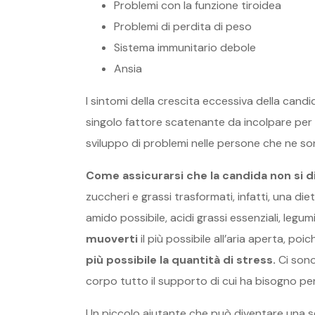
Problemi con la funzione tiroidea
Problemi di perdita di peso
Sistema immunitario debole
Ansia
I sintomi della crescita eccessiva della can
singolo fattore scatenante da incolpare per l
sviluppo di problemi nelle persone che ne son
Come assicurarsi che la candida non si 
zuccheri e grassi trasformati, infatti, una 
amido possibile, acidi grassi essenziali, legumi
muoverti
il ​​più possibile all’aria aperta, p
più possibile la quantità di stress.
Ci sono
corpo tutto il supporto di cui ha bisogno pe
Un piccolo aiutante che può diventare una s