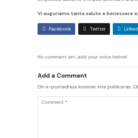
Vi auguriamo tanta salute e benessere e,
Facebook
Twitter
Linked
No comment yet, add your voice below!
Add a Comment
Din e-postadress kommer inte publiceras.
Ob
C
o
m
m
e