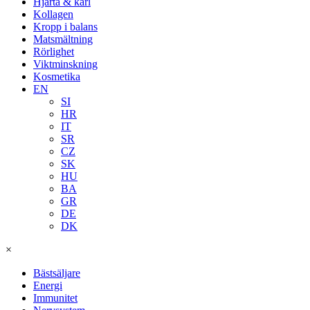
Hjärta & kärl
Kollagen
Kropp i balans
Matsmältning
Rörlighet
Viktminskning
Kosmetika
EN
SI
HR
IT
SR
CZ
SK
HU
BA
GR
DE
DK
×
Bästsäljare
Energi
Immunitet