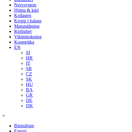
Nervsystem
Hjärta & kärl
Kollagen
Kropp i balans
Matsmältning
Rörlighet
Viktminskning
Kosmetika
EN
SI
HR
IT
SR
CZ
SK
HU
BA
GR
DE
DK
×
Bästsäljare
Energi