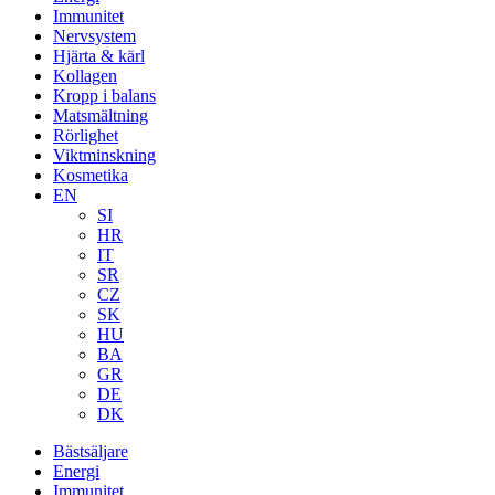
Immunitet
Nervsystem
Hjärta & kärl
Kollagen
Kropp i balans
Matsmältning
Rörlighet
Viktminskning
Kosmetika
EN
SI
HR
IT
SR
CZ
SK
HU
BA
GR
DE
DK
Bästsäljare
Energi
Immunitet