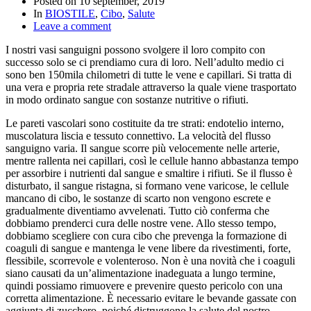
Posted on
10 september, 2019
In
BIOSTILE
,
Cibo
,
Salute
Leave a comment
I nostri vasi sanguigni possono svolgere il loro compito con
successo solo se ci prendiamo cura di loro. Nell’adulto medio ci
sono ben 150mila chilometri di tutte le vene e capillari. Si tratta di
una vera e propria rete stradale attraverso la quale viene trasportato
in modo ordinato sangue con sostanze nutritive o rifiuti.
Le pareti vascolari sono costituite da tre strati: endotelio interno,
muscolatura liscia e tessuto connettivo. La velocità del flusso
sanguigno varia. Il sangue scorre più velocemente nelle arterie,
mentre rallenta nei capillari, così le cellule hanno abbastanza tempo
per assorbire i nutrienti dal sangue e smaltire i rifiuti. Se il flusso è
disturbato, il sangue ristagna, si formano vene varicose, le cellule
mancano di cibo, le sostanze di scarto non vengono escrete e
gradualmente diventiamo avvelenati. Tutto ciò conferma che
dobbiamo prenderci cura delle nostre vene. Allo stesso tempo,
dobbiamo scegliere con cura cibo che prevenga la formazione di
coaguli di sangue e mantenga le vene libere da rivestimenti, forte,
flessibile, scorrevole e volenteroso. Non è una novità che i coaguli
siano causati da un’alimentazione inadeguata a lungo termine,
quindi possiamo rimuovere e prevenire questo pericolo con una
corretta alimentazione. È necessario evitare le bevande gassate con
aggiunta di zucchero, poiché distruggono la salute del nostro