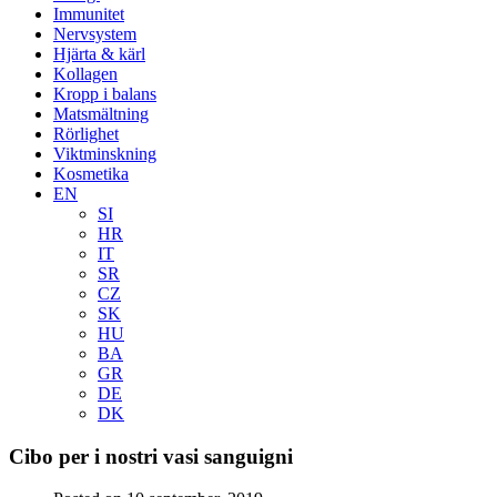
Immunitet
Nervsystem
Hjärta & kärl
Kollagen
Kropp i balans
Matsmältning
Rörlighet
Viktminskning
Kosmetika
EN
SI
HR
IT
SR
CZ
SK
HU
BA
GR
DE
DK
Cibo per i nostri vasi sanguigni