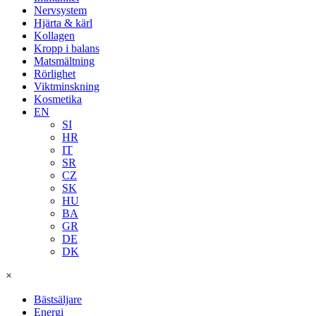
Nervsystem
Hjärta & kärl
Kollagen
Kropp i balans
Matsmältning
Rörlighet
Viktminskning
Kosmetika
EN
SI
HR
IT
SR
CZ
SK
HU
BA
GR
DE
DK
×
Bästsäljare
Energi