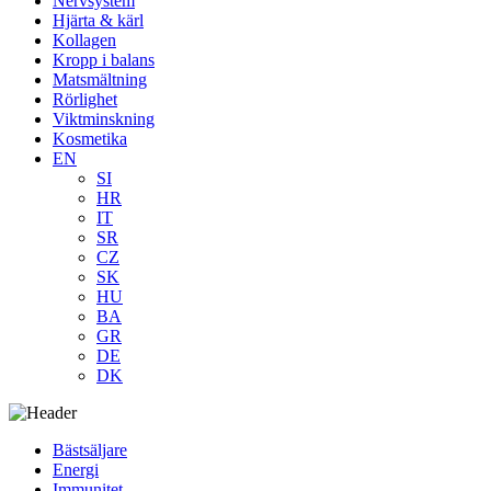
Nervsystem
Hjärta & kärl
Kollagen
Kropp i balans
Matsmältning
Rörlighet
Viktminskning
Kosmetika
EN
SI
HR
IT
SR
CZ
SK
HU
BA
GR
DE
DK
Bästsäljare
Energi
Immunitet