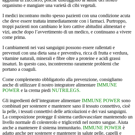
organismo e mangiare una varietà di cibi vegetali.
I medici incontrano molto spesso pazienti con una condizione acuta
che deve essere trattata immediatamente con i farmaci. Purtroppo,
troppi pazienti non cambiano le loro cattive abitudini alimentari e
vizi, anche dopo l’avvertimento di un medico, e continuano a vivere
come prima.
I cambiamenti nei vasi sanguigni possono essere rallentati e
prevenuti con una dieta sana e preventiva, ricca di frutta e verdura,
vitamine naturali, minerali e fibre oltre a proteine ​​e acidi grassi
insaturi. In questo caso, incontreremo raramente problemi che
portano a coaguli.
Come complemento obbligatorio alla prevenzione, consigliamo
anche di utilizzare il nostro integratore alimentare
IMMUNE
POWER
e la crema piedi
NUTRILEGS.
Gli ingredienti dell’integratore alimentare
IMMUNE POWER
sono
combinati per sostenere e mantenere sano il tessuto connettivo, cioè
la pelle, i tessuti connettivi delle articolazioni e dei vasi sanguigni.
La composizione protegge il sistema cardiovascolare mantenendo un
livello normale di colesterolo e trigliceridi nel nostro sangue. Aiuta
anche a mantenere il sistema immunitario.
IMMUNE POWER
è
adatto anche per sostenere e mantenere in salute pelle, capelli e