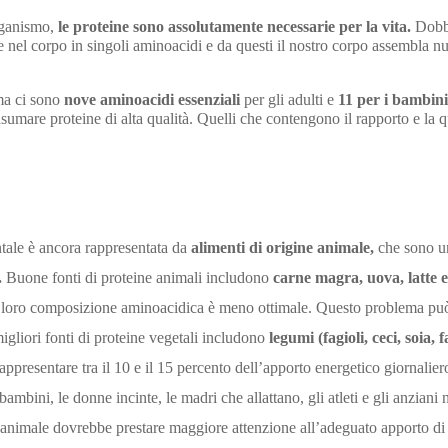
rganismo,
le proteine ​​sono assolutamente necessarie per la vita.
Dobbi
 nel corpo in singoli aminoacidi e da questi il ​​nostro corpo assembla nu
ma ci sono
nove aminoacidi essenziali
per gli adulti e
11 per i bambini
umare proteine ​​di alta qualità. Quelli che contengono il rapporto e la qu
ntale è ancora rappresentata da
alimenti di origine animale,
che sono una
.
Buone fonti di proteine ​​animali includono
carne magra, uova, latte e 
a loro composizione aminoacidica è meno ottimale. Questo problema può
gliori fonti di proteine ​​vegetali includono
legumi (fagioli, ceci, soia, 
appresentare tra il 10 e il 15 percento dell’apporto energetico giornaliero
mbini, le donne incinte, le madri che allattano, gli atleti e gli anzian
animale dovrebbe prestare maggiore attenzione all’adeguato apporto di pr