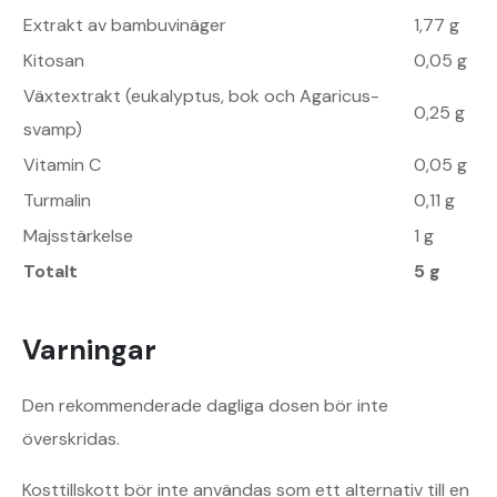
Extrakt av bambuvinäger
1,77 g
Kitosan
0,05 g
Växtextrakt (eukalyptus, bok och Agaricus-
0,25 g
svamp)
Vitamin C
0,05 g
Turmalin
0,11 g
Majsstärkelse
1 g
Totalt
5 g
Varningar
Den rekommenderade dagliga dosen bör inte
överskridas.
Kosttillskott bör inte användas som ett alternativ till en