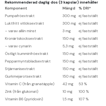
Rekommenderad daglig dos (3 kapslar) innehåller
Komponent
Mängd
% DRI*
Pumpafröextrakt
300 mg
ej fastställt
Luktfritt vitlöksextrakt
300 mg
ej fastställt
– varav alliin minst
3 mg
ej fastställt
Kronärtskocksextrakt
150 mg
ej fastställt
– varav cynarin
5,3 mg
ej fastställt
Östligt kumminfröextrakt
150 mg
ej fastställt
Pepparmyntsbladsextrakt
150 mg
ej fastställt
Stjärnanisextrakt
150 mg
ej fastställt
Gurkmejarotsextrakt
150 mg
ej fastställt
Vitamin C (från granatäpple)
42 mg
53 %
Zink (från glukonat)
10 mg
100 %
Vitamin B6 (pyridoxin)
1,5 mg
107 %