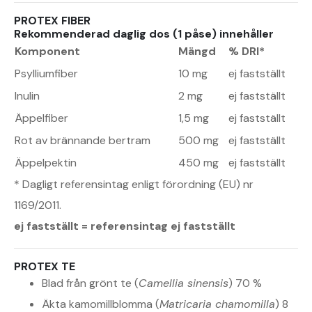
PROTEX FIBER
Rekommenderad daglig dos (1 påse) innehåller
Komponent
Mängd
% DRI*
Psylliumfiber
10 mg
ej fastställt
Inulin
2 mg
ej fastställt
Äppelfiber
1,5 mg
ej fastställt
Rot av brännande bertram
500 mg
ej fastställt
Äppelpektin
450 mg
ej fastställt
* Dagligt referensintag enligt förordning (EU) nr
1169/2011.
ej fastställt = referensintag ej fastställt
PROTEX TE
Blad från grönt te (
Camellia sinensis
) 70 %
Äkta kamomillblomma (
Matricaria chamomilla
) 8