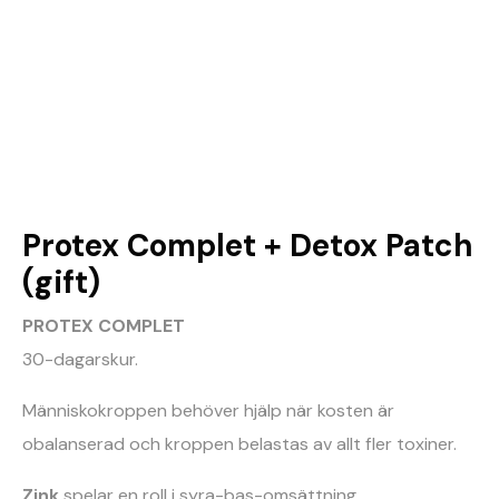
Protex Complet + Detox Patch
(gift)
PROTEX COMPLET
30-dagarskur.
Människokroppen behöver hjälp när kosten är
obalanserad och kroppen belastas av allt fler toxiner.
Zink
spelar en roll i syra-bas-omsättning,