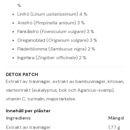
%
Linfrö (
Linum usitatissimum
) 4 %
Anisfrö (
Pimpinella anisum
) 3 %
Fänkålsfrö (
Foeniculum vulgare
) 3 %
Oreganoblad (
Origanum vulgare
) 3 %
Fläderblomma (
Sambucus nigra
) 2 %
Ingefära (
Zingiber officinale
) 2 %
DETOX PATCH
Extrakt av trävinäger, extrakt av bambuvinäger, kitosan,
växtextrakt (eukalyptus, bok och Agaricus-svamp),
vitamin C, turmalin, majsstärkelse.
Innehåll per plåster
Ingrediens
Mängd
Extrakt av trävinäger
1,77 g