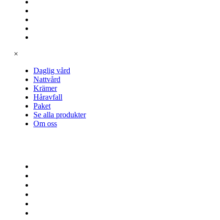
Krämer
Håravfall
Paket
Se alla produkter
Om oss
×
Daglig vård
Nattvård
Krämer
Håravfall
Paket
Se alla produkter
Om oss
SHOP
Daglig vård
Nattvård
Krämer
Håravfall
Paket
Se alla produkter