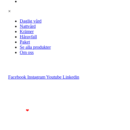
Om oss
×
Daglig vård
Nattvård
Krämer
Håravfall
Paket
Se alla produkter
Om oss
FOLLOW US:
Facebook
Instagram
Youtube
Linkedin
© All rights reserved
Made with
❤