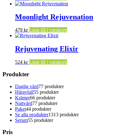
Moonlight Rejuvenation
479
kr
Lägg till i varukorg
Rejuvenating Elixir
524
kr
Lägg till i varukorg
Produkter
Daglig vård
7
7 produkter
Håravfall
5
5 produkter
Krämer
6
6 produkter
Nattvård
7
7 produkter
Paket
4
4 produkter
Se alla produkter
13
13 produkter
Serum
5
5 produkter
Pris