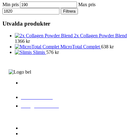
Min pris
Max pris
Filtrera
Utvalda produkter
2x Collagen Powder Blend
1366
kr
MicroTotal Complet
638
kr
Slimis
576
kr
Kungsklippan 20,
112 25 Stockholm
076-1037923
info@biostile.se
INFORMATIONS
Daglig vård
Nattvård