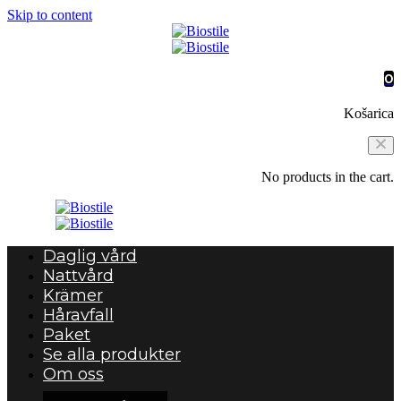
Skip to content
0
Košarica
No products in the cart.
Daglig vård
Nattvård
Krämer
Håravfall
Paket
Se alla produkter
Om oss