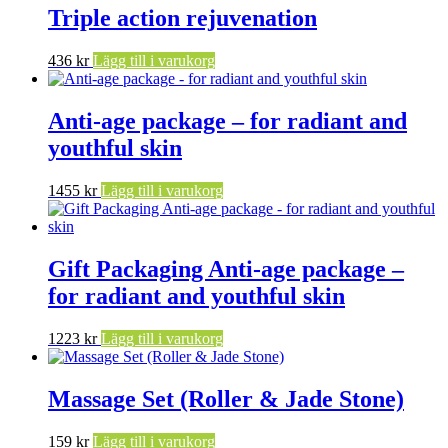
Triple action rejuvenation
436
kr
Lägg till i varukorg
Anti-age package – for radiant and
youthful skin
1455
kr
Lägg till i varukorg
Gift Packaging Anti-age package –
for radiant and youthful skin
1223
kr
Lägg till i varukorg
Massage Set (Roller & Jade Stone)
159
kr
Lägg till i varukorg