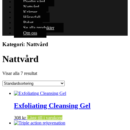
Daglig vård
Nattvård
Krämer
Håravfall
Paket
Se alla produkter
Om oss
Kategori:
Nattvård
Nattvård
Visar alla 7 resultat
Exfoliating Cleansing Gel
308
kr
Lägg till i varukorg