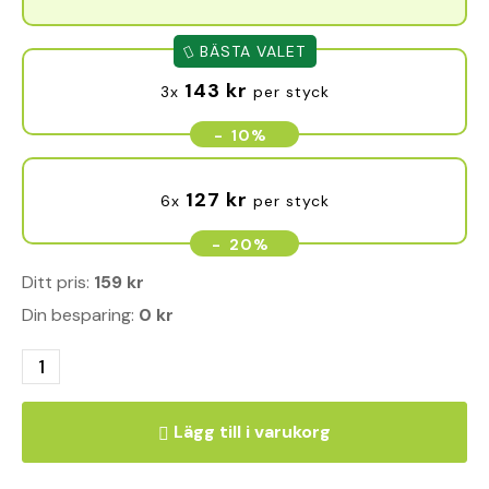
BÄSTA VALET
143
kr
3x
per styck
-
10%
127
kr
6x
per styck
-
20%
Ditt pris:
159
kr
Din besparing:
0
kr
Lägg till i varukorg