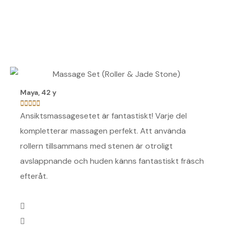
Maya, 42 y
Vesna









Ansiktsmassagesetet är fantastiskt! Varje del
Detta
kompletterar massagen perfekt. Att använda
uppfr
rollern tillsammans med stenen är otroligt
Tillb
avslappnande och huden känns fantastiskt fräsch
ger h
efteråt.
till a