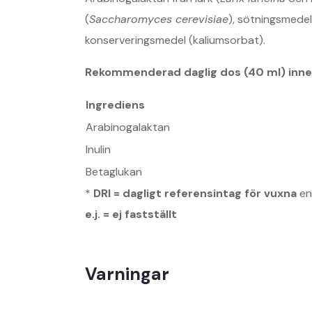
(
Saccharomyces cerevisiae
), sötningsmedel
konserveringsmedel (kaliumsorbat).
Rekommenderad daglig dos (40 ml) inneh
Ingrediens
Arabinogalaktan
Inulin
Betaglukan
*
DRI = dagligt referensintag för vuxna
enl
e.j. = ej fastställt
Varningar