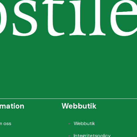
rmation
Webbutik
m oss
Webbutik
Integritetspolicy