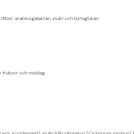
ostfiber: arabinogalaktan, inulin och betaglukan.
e frukost och middag.
Larix occidentalis
), inulin från cikoriarot (
Cichorium intybus
),