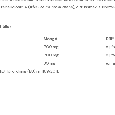
 rebaudiosid A (från
Stevia rebaudiana
), citrussmak, surhets
åller:
Mängd
DRI*
700 mg
e.j. f
700 mg
e.j. f
30 mg
e.j. f
igt förordning (EU) nr 1169/2011.