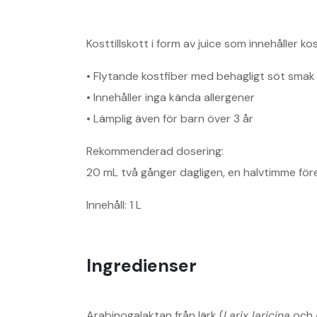
Kosttillskott i form av juice som innehåller k
• Flytande kostfiber med behagligt söt smak
• Innehåller inga kända allergener
• Lämplig även för barn över 3 år
Rekommenderad dosering:
20 mL två gånger dagligen, en halvtimme för
Innehåll: 1 L
Ingredienser
Arabinogalaktan från lärk (
Larix laricina
och