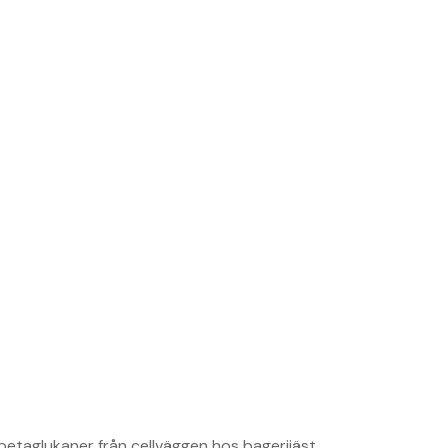
 betaglukaner från cellväggen hos bagerijäst