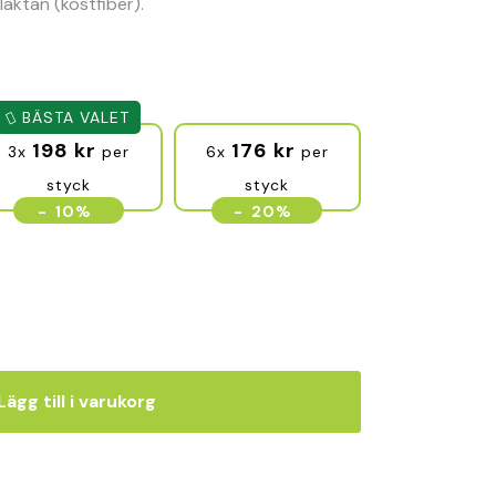
laktan (kostfiber).
BÄSTA VALET
198
kr
176
kr
3x
per
6x
per
styck
styck
-
10%
-
20%
Lägg till i varukorg