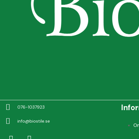
Info
076-1037923
info@biostile.se
O