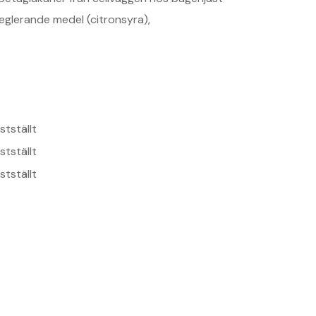
reglerande medel (citronsyra),
astställt
astställt
astställt