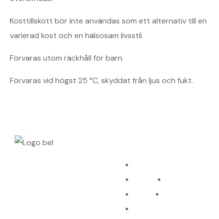
Kosttillskott bör inte användas som ett alternativ till en
varierad kost och en hälsosam livsstil.
Förvaras utom räckhåll för barn.
Förvaras vid högst 25 °C, skyddat från ljus och fukt.
INFORMATIO
Daglig vård
Kungsklippan 20,
Nattvård
Krämer
112 25 Stockholm
Håravfall
Paket
076-1037923
Se alla produkter