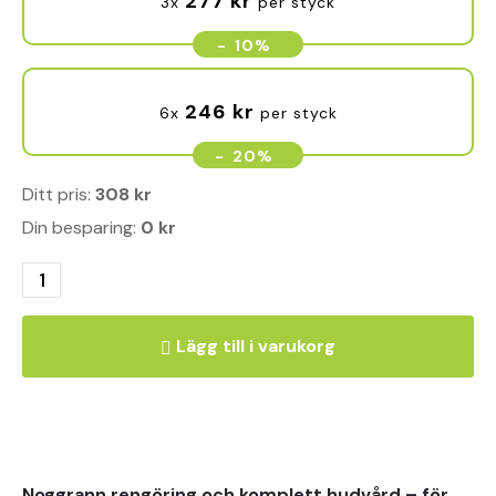
277
kr
3x
per styck
-
10%
246
kr
6x
per styck
-
20%
Ditt pris:
308
kr
Din besparing:
0
kr
Lägg till i varukorg
Noggrann rengöring och komplett hudvård – för