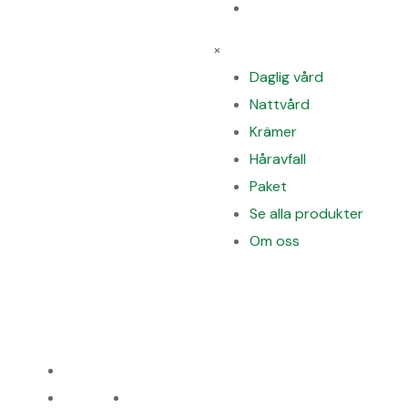
info@biostile.se
Om oss
×
Daglig vård
Nattvård
Krämer
Håravfall
Paket
Se alla produkter
Om oss
SHOP
Daglig vård
Nattvård
Krämer