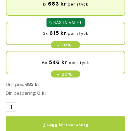
683
kr
1x
per styck
BÄSTA VALET
615
kr
3x
per styck
-
10%
546
kr
6x
per styck
-
20%
Ditt pris:
683
kr
Din besparing:
0
kr
Lägg till i varukorg