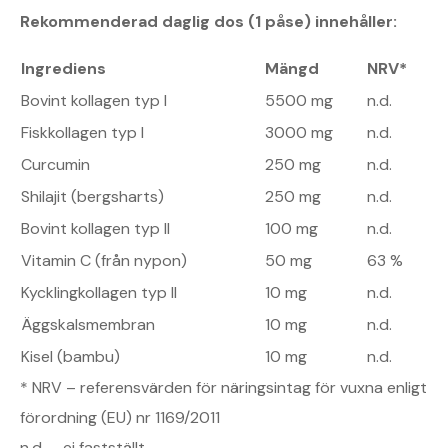
Rekommenderad daglig dos (1 påse) innehåller:
Ingrediens
Mängd
NRV*
Bovint kollagen typ I
5500 mg
n.d.
Fiskkollagen typ I
3000 mg
n.d.
Curcumin
250 mg
n.d.
Shilajit (bergsharts)
250 mg
n.d.
Bovint kollagen typ II
100 mg
n.d.
Vitamin C (från nypon)
50 mg
63 %
Kycklingkollagen typ II
10 mg
n.d.
Äggskalsmembran
10 mg
n.d.
Kisel (bambu)
10 mg
n.d.
* NRV – referensvärden för näringsintag för vuxna enligt
förordning (EU) nr 1169/2011
n.d. – ej fastställt