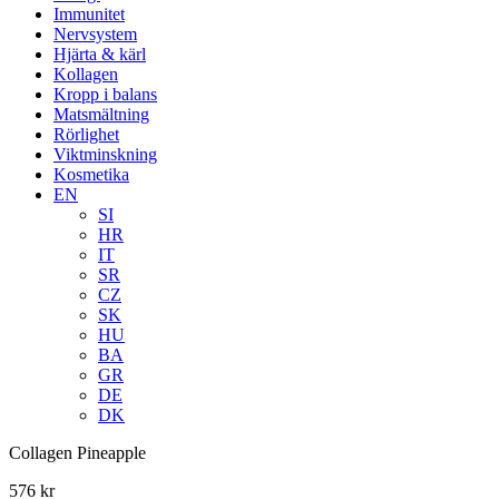
Immunitet
Nervsystem
Hjärta & kärl
Kollagen
Kropp i balans
Matsmältning
Rörlighet
Viktminskning
Kosmetika
EN
SI
HR
IT
SR
CZ
SK
HU
BA
GR
DE
DK
Collagen Pineapple
576
kr