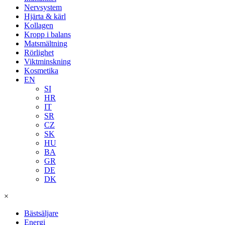
Nervsystem
Hjärta & kärl
Kollagen
Kropp i balans
Matsmältning
Rörlighet
Viktminskning
Kosmetika
EN
SI
HR
IT
SR
CZ
SK
HU
BA
GR
DE
DK
×
Bästsäljare
Energi