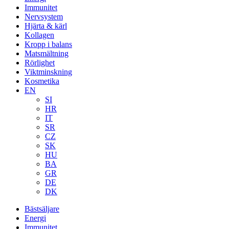
Immunitet
Nervsystem
Hjärta & kärl
Kollagen
Kropp i balans
Matsmältning
Rörlighet
Viktminskning
Kosmetika
EN
SI
HR
IT
SR
CZ
SK
HU
BA
GR
DE
DK
Bästsäljare
Energi
Immunitet