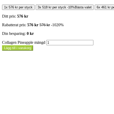
1x
576
kr
per styck
3x
518
kr
per styck
-
10%
Bästa valet
6x
461
kr
p
Ditt pris:
576
kr
Rabatterat pris:
576
kr
576
kr
-
10
20
%
Din besparing:
0
kr
Collagen Pineapple mängd
Lägg till i varukorg