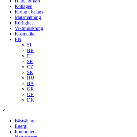
Hjärta & kärl
Kollagen
Kropp i balans
Matsmältning
Rörlighet
Viktminskning
Kosmetika
EN
SI
HR
IT
SR
CZ
SK
HU
BA
GR
DE
DK
×
Bästsäljare
Energi
Immunitet