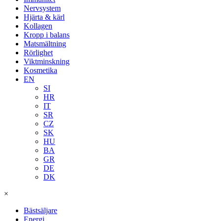
Nervsystem
Hjärta & kärl
Kollagen
Kropp i balans
Matsmältning
Rörlighet
Viktminskning
Kosmetika
EN
SI
HR
IT
SR
CZ
SK
HU
BA
GR
DE
DK
×
Bästsäljare
Energi