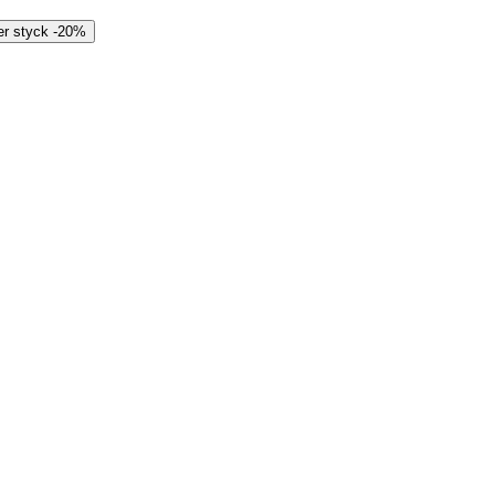
er styck
-
20%