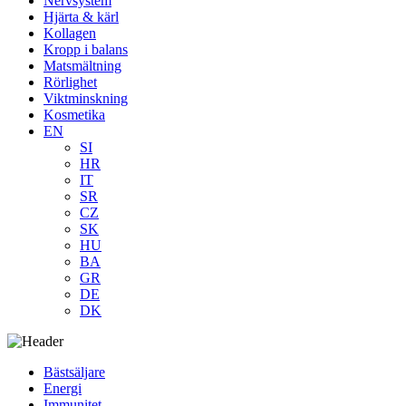
Nervsystem
Hjärta & kärl
Kollagen
Kropp i balans
Matsmältning
Rörlighet
Viktminskning
Kosmetika
EN
SI
HR
IT
SR
CZ
SK
HU
BA
GR
DE
DK
Bästsäljare
Energi
Immunitet