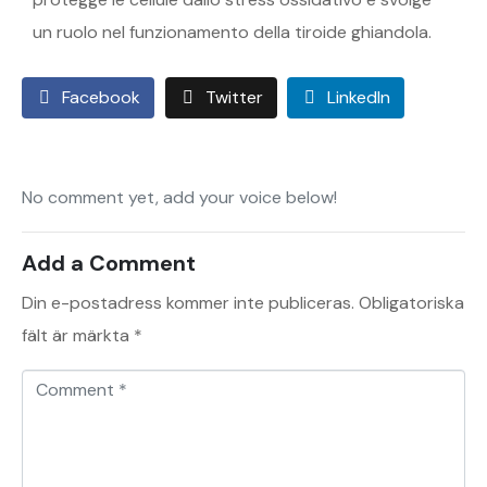
un ruolo nel funzionamento della tiroide ghiandola.
Facebook
Twitter
LinkedIn
No comment yet, add your voice below!
Add a Comment
Din e-postadress kommer inte publiceras.
Obligatoriska
fält är märkta
*
C
o
m
m