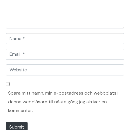
e
n
t
*
N
a
E
m
m
e
W
a
*
e
i
b
l
Spara mitt namn, min e-postadress och webbplats i
s
*
denna webbläsare till nästa gång jag skriver en
i
kommentar.
t
e
Submit