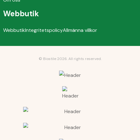
Webbutik
Webbutik
Integritetspolicy
Allmänna villkor
© Biostile 2026.
All rights reserved
.