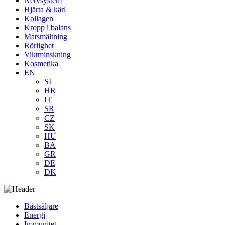
Nervsystem
Hjärta & kärl
Kollagen
Kropp i balans
Matsmältning
Rörlighet
Viktminskning
Kosmetika
EN
SI
HR
IT
SR
CZ
SK
HU
BA
GR
DE
DK
Bästsäljare
Energi
Immunitet