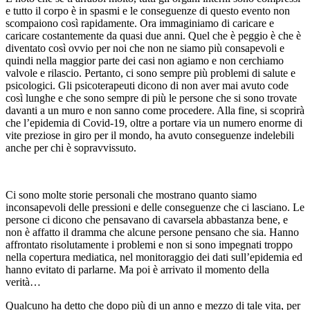
e tutto il corpo è in spasmi e le conseguenze di questo evento non
scompaiono così rapidamente. Ora immaginiamo di caricare e
caricare costantemente da quasi due anni. Quel che è peggio è che è
diventato così ovvio per noi che non ne siamo più consapevoli e
quindi nella maggior parte dei casi non agiamo e non cerchiamo
valvole e rilascio. Pertanto, ci sono sempre più problemi di salute e
psicologici. Gli psicoterapeuti dicono di non aver mai avuto code
così lunghe e che sono sempre di più le persone che si sono trovate
davanti a un muro e non sanno come procedere. Alla fine, si scoprirà
che l’epidemia di Covid-19, oltre a portare via un numero enorme di
vite preziose in giro per il mondo, ha avuto conseguenze indelebili
anche per chi è sopravvissuto.
Ci sono molte storie personali che mostrano quanto siamo
inconsapevoli delle pressioni e delle conseguenze che ci lasciano. Le
persone ci dicono che pensavano di cavarsela abbastanza bene, e
non è affatto il dramma che alcune persone pensano che sia. Hanno
affrontato risolutamente i problemi e non si sono impegnati troppo
nella copertura mediatica, nel monitoraggio dei dati sull’epidemia ed
hanno evitato di parlarne. Ma poi è arrivato il momento della
verità…
Qualcuno ha detto che dopo più di un anno e mezzo di tale vita, per