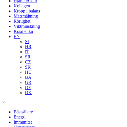
Hjärta & kärl
Kollagen
Kropp i balans
Matsmältning
Rörlighet
Viktminskning
Kosmetika
EN
SI
HR
IT
SR
CZ
SK
HU
BA
GR
DE
DK
×
Bästsäljare
Energi
Immunitet