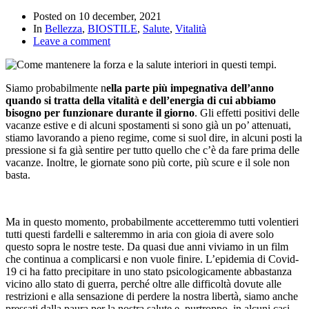
Posted on
10 december, 2021
In
Bellezza
,
BIOSTILE
,
Salute
,
Vitalità
Leave a comment
Siamo probabilmente n
ella parte più impegnativa dell’anno
quando si tratta della vitalità e dell’energia di cui abbiamo
bisogno per funzionare durante il giorno
. Gli effetti positivi delle
vacanze estive e di alcuni spostamenti si sono già un po’ attenuati,
stiamo lavorando a pieno regime, come si suol dire, in alcuni posti la
pressione si fa già sentire per tutto quello che c’è da fare prima delle
vacanze. Inoltre, le giornate sono più corte, più scure e il sole non
basta.
Ma in questo momento, probabilmente accetteremmo tutti volentieri
tutti questi fardelli e salteremmo in aria con gioia di avere solo
questo sopra le nostre teste. Da quasi due anni viviamo in un film
che continua a complicarsi e non vuole finire. L’epidemia di Covid-
19 ci ha fatto precipitare in uno stato psicologicamente abbastanza
vicino allo stato di guerra, perché oltre alle difficoltà dovute alle
restrizioni e alla sensazione di perdere la nostra libertà, siamo anche
pressati dalla paura per la nostra salute e, purtroppo, in alcuni casi