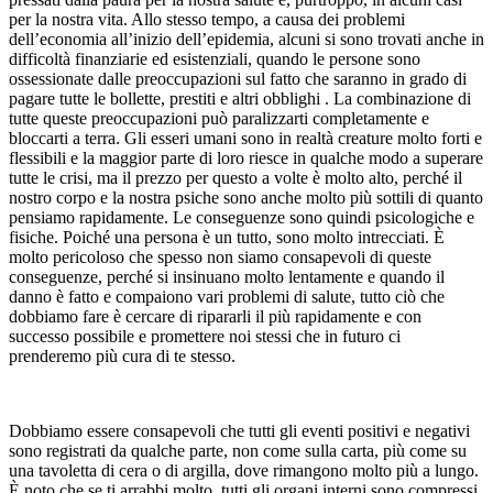
per la nostra vita. Allo stesso tempo, a causa dei problemi
dell’economia all’inizio dell’epidemia, alcuni si sono trovati anche in
difficoltà finanziarie ed esistenziali, quando le persone sono
ossessionate dalle preoccupazioni sul fatto che saranno in grado di
pagare tutte le bollette, prestiti e altri obblighi . La combinazione di
tutte queste preoccupazioni può paralizzarti completamente e
bloccarti a terra. Gli esseri umani sono in realtà creature molto forti e
flessibili e la maggior parte di loro riesce in qualche modo a superare
tutte le crisi, ma il prezzo per questo a volte è molto alto, perché il
nostro corpo e la nostra psiche sono anche molto più sottili di quanto
pensiamo rapidamente. Le conseguenze sono quindi psicologiche e
fisiche. Poiché una persona è un tutto, sono molto intrecciati. È
molto pericoloso che spesso non siamo consapevoli di queste
conseguenze, perché si insinuano molto lentamente e quando il
danno è fatto e compaiono vari problemi di salute, tutto ciò che
dobbiamo fare è cercare di ripararli il più rapidamente e con
successo possibile e promettere noi stessi che in futuro ci
prenderemo più cura di te stesso.
Dobbiamo essere consapevoli che tutti gli eventi positivi e negativi
sono registrati da qualche parte, non come sulla carta, più come su
una tavoletta di cera o di argilla, dove rimangono molto più a lungo.
È noto che se ti arrabbi molto, tutti gli organi interni sono compressi