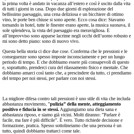
la prima volta è andato in vacanza all’estero e così è uscito dalla vita
di tutti i giorni in casa. Dopo due giorni di esplorazione del
bellissimo paesaggio, una cena deliziosa e un bicchiere di ottimo
vino, le porte ben chiuse si sono aperte. Ecco cosa dice: Stavamo
tornando in hotel, tutte le finestre erano aperte, la musica suonava, il
sole splendeva, la vista del paesaggio era meravigliosa. E
all’improvviso sono apparse lacrime negli occhi dell’uomo robusto e
mi sono detto piano: sono di nuovo vivo.
Questa bella storia ci dice due cose. Conferma che le pressioni e le
conseguenze sono spesso imposte inconsciamente e per un lungo
periodo di tempo. E che dobbiamo essere più consapevoli di questo
e, soprattutto, prenderci cura del rilassamento fisico e mentale. Che
dobbiamo amarci così tanto che, a prescindere da tutto, ci prendiamo
del tempo per noi stessi, per parlare con noi stessi.
La migliore difesa contro tali pressioni è uno stile di vita che includa
abbastanza movimento, ”
pulizia” della mente, atteggiamento
positivo e fiducia in se stessi.
Aggiungiamo una dieta sana e
abbastanza riposo, e siamo già vicini. Molti diranno: ”Parlare è
facile, ma fare è più difficile”. È vero. Tutto richiede decisione e
formazione, pratica. Spesso sottolineiamo che una persona è un
tutto, quindi dobbiamo trattarci come tale.