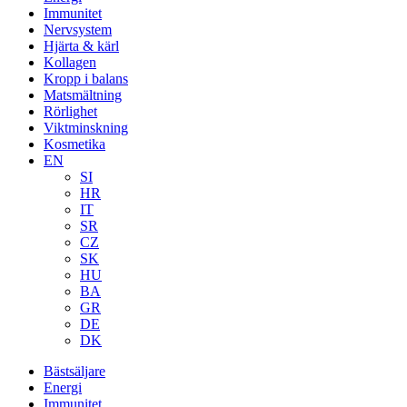
Immunitet
Nervsystem
Hjärta & kärl
Kollagen
Kropp i balans
Matsmältning
Rörlighet
Viktminskning
Kosmetika
EN
SI
HR
IT
SR
CZ
SK
HU
BA
GR
DE
DK
Bästsäljare
Energi
Immunitet