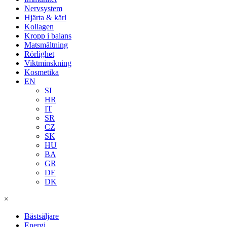
Nervsystem
Hjärta & kärl
Kollagen
Kropp i balans
Matsmältning
Rörlighet
Viktminskning
Kosmetika
EN
SI
HR
IT
SR
CZ
SK
HU
BA
GR
DE
DK
×
Bästsäljare
Energi