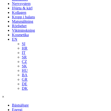
Nervsystem
Hjärta & kärl
Kollagen
Kropp i balans
Matsmältning
Rörlighet
Viktminskning
Kosmetika
EN
SI
HR
IT
SR
CZ
SK
HU
BA
GR
DE
DK
×
Bästsäljare
Energi