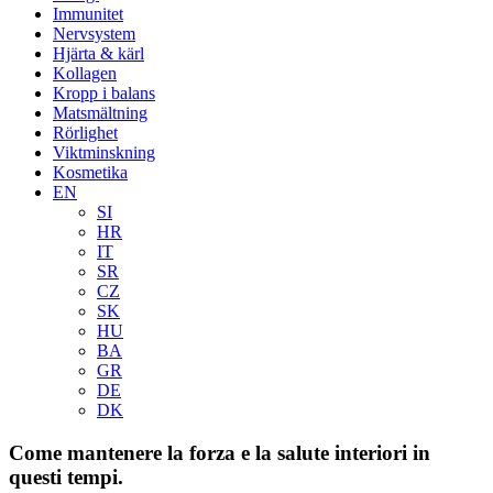
Immunitet
Nervsystem
Hjärta & kärl
Kollagen
Kropp i balans
Matsmältning
Rörlighet
Viktminskning
Kosmetika
EN
SI
HR
IT
SR
CZ
SK
HU
BA
GR
DE
DK
Come mantenere la forza e la salute interiori in
questi tempi.